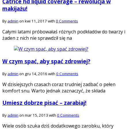
Catrice hd liquid coverage – rewolucja w
makijażu!
By
admin
on kwi 11, 2017 with
0 Comments
Całymi latami próbowałaś różnych podkładów do twarzy i
żaden z nich nie sprawdził się na
W czym spać, aby spać zdrowiej?
By
admin
on gru 14, 2016 with
0 Comments
W dzisiejszych czasach coraz trudniej zadbać o pełen
komfort snu. Warto jednak zaznaczyć, że składa
Umiesz dobrze pisać – zarabiaj!
By
admin
on mar 15, 2013 with
0 Comments
Wiele osób szuka dziś dodatkowego zarobku, który