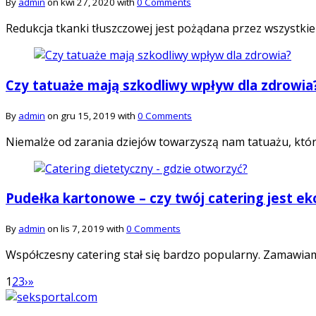
By
admin
on kwi 27, 2020 with
0 Comments
Redukcja tkanki tłuszczowej jest pożądana przez wszystkie
Czy tatuaże mają szkodliwy wpływ dla zdrowia
By
admin
on gru 15, 2019 with
0 Comments
Niemalże od zarania dziejów towarzyszą nam tatuażu, któr
Pudełka kartonowe – czy twój catering jest ek
By
admin
on lis 7, 2019 with
0 Comments
Współczesny catering stał się bardzo popularny. Zamawiam
1
2
3
›
»