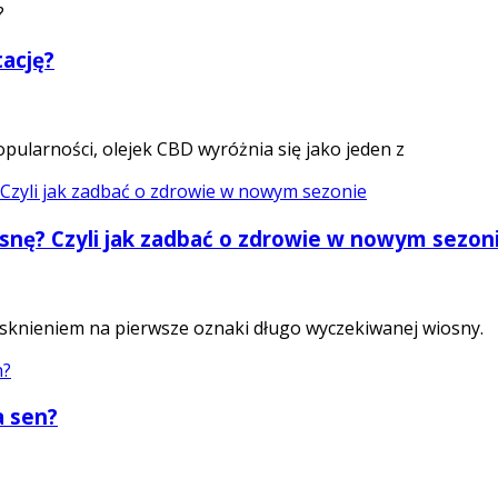
ację?
ularności, olejek CBD wyróżnia się jako jeden z
osnę? Czyli jak zadbać o zdrowie w nowym sezon
sknieniem na pierwsze oznaki długo wyczekiwanej wiosny.
a sen?