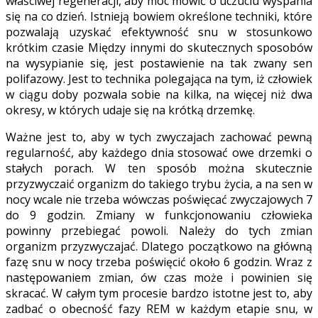
właściwej regeneracji, aby móc mówić o uczuciu wyspania
się na co dzień. Istnieją bowiem określone techniki, które
pozwalają uzyskać efektywność snu w stosunkowo
krótkim czasie Między innymi do skutecznych sposobów
na wysypianie się, jest postawienie na tak zwany sen
polifazowy. Jest to technika polegająca na tym, iż człowiek
w ciągu doby pozwala sobie na kilka, na więcej niż dwa
okresy, w których udaje się na krótką drzemkę.
Ważne jest to, aby w tych zwyczajach zachować pewną
regularność, aby każdego dnia stosować owe drzemki o
stałych porach. W ten sposób można skutecznie
przyzwyczaić organizm do takiego trybu życia, a na sen w
nocy wcale nie trzeba wówczas poświęcać zwyczajowych 7
do 9 godzin. Zmiany w funkcjonowaniu człowieka
powinny przebiegać powoli. Należy do tych zmian
organizm przyzwyczajać. Dlatego początkowo na główną
fazę snu w nocy trzeba poświęcić około 6 godzin. Wraz z
następowaniem zmian, ów czas może i powinien się
skracać. W całym tym procesie bardzo istotne jest to, aby
zadbać o obecność fazy REM w każdym etapie snu, w