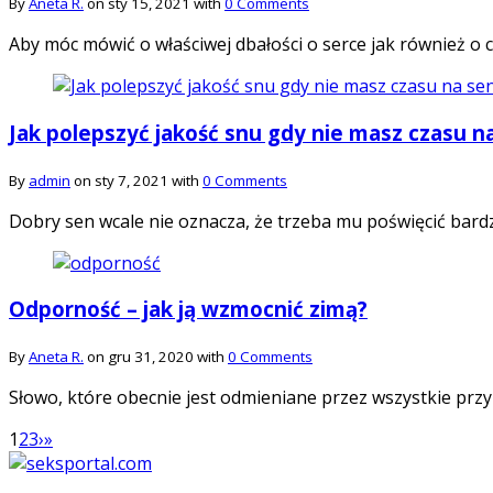
By
Aneta R.
on sty 15, 2021 with
0 Comments
Aby móc mówić o właściwej dbałości o serce jak również o c
Jak polepszyć jakość snu gdy nie masz czasu n
By
admin
on sty 7, 2021 with
0 Comments
Dobry sen wcale nie oznacza, że trzeba mu poświęcić bardz
Odporność – jak ją wzmocnić zimą?
By
Aneta R.
on gru 31, 2020 with
0 Comments
Słowo, które obecnie jest odmieniane przez wszystkie przy
1
2
3
›
»