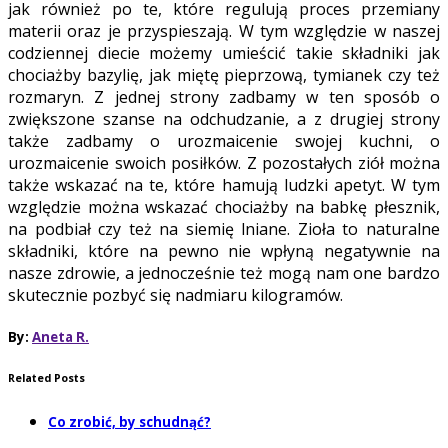
jak również po te, które regulują proces przemiany
materii oraz je przyspieszają. W tym względzie w naszej
codziennej diecie możemy umieścić takie składniki jak
chociażby bazylię, jak miętę pieprzową, tymianek czy też
rozmaryn. Z jednej strony zadbamy w ten sposób o
zwiększone szanse na odchudzanie, a z drugiej strony
także zadbamy o urozmaicenie swojej kuchni, o
urozmaicenie swoich posiłków. Z pozostałych ziół można
także wskazać na te, które hamują ludzki apetyt. W tym
względzie można wskazać chociażby na babkę płesznik,
na podbiał czy też na siemię lniane. Zioła to naturalne
składniki, które na pewno nie wpłyną negatywnie na
nasze zdrowie, a jednocześnie też mogą nam one bardzo
skutecznie pozbyć się nadmiaru kilogramów.
By:
Aneta R.
Related Posts
Co zrobić, by schudnąć?