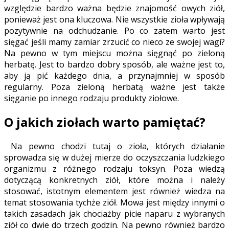
względzie bardzo ważna będzie znajomość owych ziół,
ponieważ jest ona kluczowa. Nie wszystkie zioła wpływają
pozytywnie na odchudzanie. Po co zatem warto jest
sięgać jeśli mamy zamiar zrzucić co nieco ze swojej wagi?
Na pewno w tym miejscu można sięgnąć po zieloną
herbatę. Jest to bardzo dobry sposób, ale ważne jest to,
aby ją pić każdego dnia, a przynajmniej w sposób
regularny. Poza zieloną herbatą ważne jest także
sięganie po innego rodzaju produkty ziołowe.
O jakich ziołach warto pamiętać?
Na pewno chodzi tutaj o zioła, których działanie
sprowadza się w dużej mierze do oczyszczania ludzkiego
organizmu z różnego rodzaju toksyn. Poza wiedzą
dotyczącą konkretnych ziół, które można i należy
stosować, istotnym elementem jest również wiedza na
temat stosowania tychże ziół. Mowa jest między innymi o
takich zasadach jak chociażby picie naparu z wybranych
ziół co dwie do trzech godzin. Na pewno również bardzo