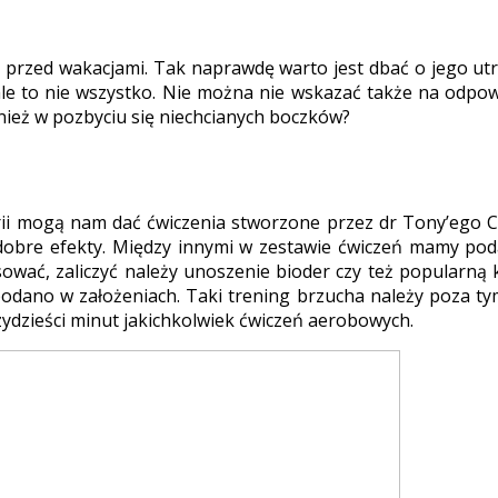
 przed wakacjami. Tak naprawdę warto jest dbać o jego utr
 ale to nie wszystko. Nie można nie wskazać także na odpow
ież w pozbyciu się niechcianych boczków?
i mogą nam dać ćwiczenia stworzone przez dr Tony’ego Cas
bre efekty. Między innymi w zestawie ćwiczeń mamy poda
ować, zaliczyć należy unoszenie bioder czy też popularną
 podano w założeniach. Taki trening brzucha należy poza t
zydzieści minut jakichkolwiek ćwiczeń aerobowych.