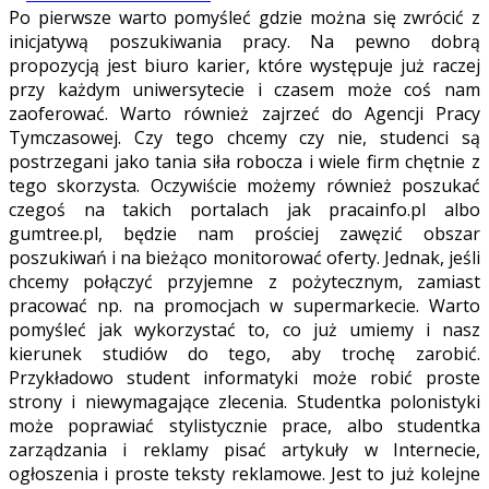
Po pierwsze warto pomyśleć gdzie można się zwrócić z
inicjatywą poszukiwania pracy. Na pewno dobrą
propozycją jest biuro karier, które występuje już raczej
przy każdym uniwersytecie i czasem może coś nam
zaoferować. Warto również zajrzeć do Agencji Pracy
Tymczasowej. Czy tego chcemy czy nie, studenci są
postrzegani jako tania siła robocza i wiele firm chętnie z
tego skorzysta. Oczywiście możemy również poszukać
czegoś na takich portalach jak pracainfo.pl albo
gumtree.pl, będzie nam prościej zawęzić obszar
poszukiwań i na bieżąco monitorować oferty. Jednak, jeśli
chcemy połączyć przyjemne z pożytecznym, zamiast
pracować np. na promocjach w supermarkecie. Warto
pomyśleć jak wykorzystać to, co już umiemy i nasz
kierunek studiów do tego, aby trochę zarobić.
Przykładowo student informatyki może robić proste
strony i niewymagające zlecenia. Studentka polonistyki
może poprawiać stylistycznie prace, albo studentka
zarządzania i reklamy pisać artykuły w Internecie,
ogłoszenia i proste teksty reklamowe. Jest to już kolejne