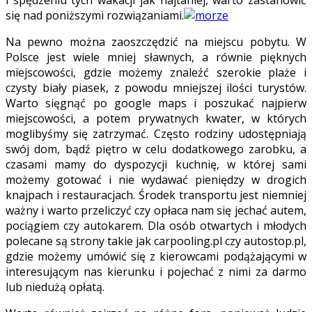
się nad poniższymi rozwiązaniami.
Na pewno można zaoszczędzić na miejscu pobytu. W
Polsce jest wiele mniej sławnych, a równie pięknych
miejscowości, gdzie możemy znaleźć szerokie plaże i
czysty biały piasek, z powodu mniejszej ilości turystów.
Warto sięgnąć po google maps i poszukać najpierw
miejscowości, a potem prywatnych kwater, w których
moglibyśmy się zatrzymać. Często rodziny udostępniają
swój dom, bądź piętro w celu dodatkowego zarobku, a
czasami mamy do dyspozycji kuchnię, w której sami
możemy gotować i nie wydawać pieniędzy w drogich
knajpach i restauracjach. Środek transportu jest niemniej
ważny i warto przeliczyć czy opłaca nam się jechać autem,
pociągiem czy autokarem. Dla osób otwartych i młodych
polecane są strony takie jak carpooling.pl czy autostop.pl,
gdzie możemy umówić się z kierowcami podążającymi w
interesującym nas kierunku i pojechać z nimi za darmo
lub niedużą opłatą.