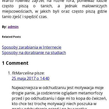
Warto również zajrzeć na różne fora, ponieważ ludzie
często piszą o tanich, a jednak malowniczych
miejscowościach, w jakich byli oraz często piszą gdzie
tanio zjeść i spędzić czas.
By:
admin
Related Posts
Sposoby zarabiania w Internecie
Sposoby na dorabianie na studiach
1 Comment
fitMarcelina
pisze:
25 maja 2017 o 14:40
Najwazniejsza w odchudzaniu jest motywacja moje
drogie panie, ja codziennie oglądam metamorfozy
przed i po odchudzaniu i daje mi to kopa do ćwiczeń,
kto chce tez trochę motywacji niech poszuka w