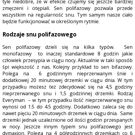
tyle niedobre, że w efekcie czujemy się jeszcze bardziej
zmęczeni i otępiali. Sen polifazowy pozwala przede
wszystkim na regularność snu. Tym samym nasze ciało
będzie funkcjonować w określonym rytmie.
Rodzaje snu polifazowego
Sen polifazowy dzieli się na kilka typów. Sen
monofazowy to inaczej standardowe 8 godzin jakie
człowiek przesypia w ciągu nocy. Aktualnie w taki sposób
śpi większość z nas. Kolejny przykład to sen bifazowy.
Polega na 6 godzinnym nieprzerwanym śnie i
dodatkowej 20 minutowej drzemki w ciągu dnia. W tym
przypadku możesz też zdecydować się na 4,5 godziny
nieprzerwanego snu i 1,5 godzinnej drzemki. Rodzaj
Everyman – w tym przypadku ilość nieprzerwanego snu
wynosi od 1.5 do 4.5 godziny. Dodatkowo zaleca się do
nawet pięciu 20 minutowych drzemek w ciągu dnia. Same
drzemki jednak uzależnione od ilości godzin przespanych
w nocy. Jeszcze innym typem snu polifazowego jest
dymaxion. Polega na 4 półgodzinnych drzemkach co 6