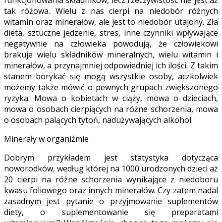
tak różowa.
Wielu z nas cierpi na niedobór różnych
witamin oraz minerałów, ale jest to niedobór utajony. Zła
dieta, sztuczne jedzenie, stres, inne czynniki wpływające
negatywnie na człowieka powodują, że człowiekowi
brakuje wielu składników mineralnych, wielu witamin i
minerałów, a przynajmniej odpowiedniej ich ilości. Z takim
stanem borykać się mogą wszystkie osoby, aczkolwiek
możemy także mówić o pewnych grupach zwiększonego
ryzyka. Mowa o kobietach w ciąży, mowa o dzieciach,
mowa o osobach cierpiących na różne schorzenia, mowa
o osobach palących tytoń, nadużywających alkohol.
Minerały w organiźmie
Dobrym przykładem jest statystyka dotycząca
noworodków, według której na 1000 urodzonych dzieci aż
20 cierpi na różne schorzenia wynikające z niedoboru
kwasu foliowego oraz innych minerałów. Czy zatem nadal
zasadnym jest pytanie o przyjmowanie suplementów
diety, o suplementowanie się preparatami